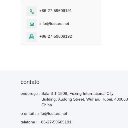
+86-27-59609191

info@fustars.net

+86-27-59609192

contato
endereço :
Sala 8-1-1808, Fuxing International City
Building, Xudong Street, Wuhan, Hubei, 430063
China
o email :
info@fustars.net
telefone :
+86-27-59609191