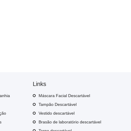
Links
anhia
Máscara Facial Descartável
Tampão Descartável
ição
Vestido descartável
s
Brasão de laboratório descartável
Terno descartável