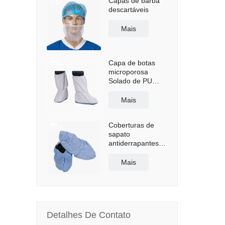
Capas de barba
descartáveis
Mais
Capa de botas
microporosa
Solado de PU
antiderrapante
Mais
Coberturas de
sapato
antiderrapantes
revestidas de
polietileno
Mais
Detalhes De Contato