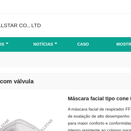
LSTAR CO., LTD
OS
NOTÍCIAS
CASO
MOSTR
 com válvula
Máscara facial tipo cone
A máscara facial de respirador F
de exalação de alto desempenho (
para maior conforto e conformid
interno resistente ao colapso par