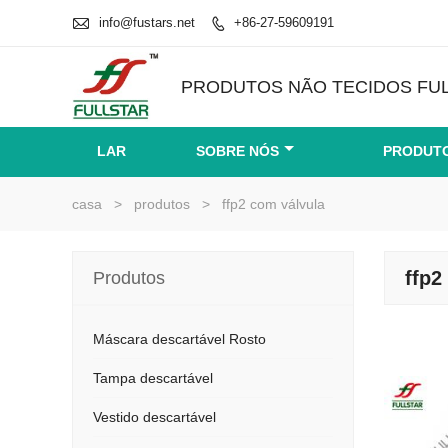

info@fustars.net
+86-27-59609191

PRODUTOS NÃO TECIDOS FUL
LAR
SOBRE NÓS
PRODUT
casa
>
produtos
>
ffp2 com válvula
ffp2
Produtos
Máscara descartável Rosto
Tampa descartável
Vestido descartável