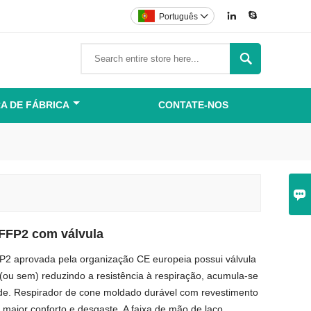


Português


A DE FÁBRICA
CONTATE-NOS

 FFP2 com válvula
FP2 aprovada pela organização CE europeia possui válvula
ou sem) reduzindo a resistência à respiração, acumula-se
ade. Respirador de cone moldado durável com revestimento
a maior conforto e desgaste. A faixa de mão de laço