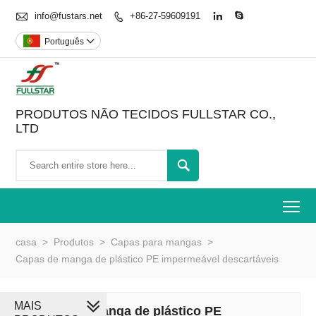

info@fustars.net
+86-27-59609191



Português

PRODUTOS NÃO TECIDOS FULLSTAR CO.,
LTD

To
casa
>
Produtos
>
Capas para mangas
>
Capas de manga de plástico PE impermeável descartáveis
MAIS
Capas de manga de plástico PE