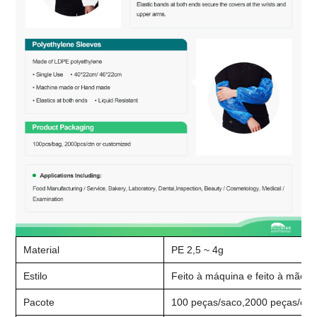
Material
PE 2,5 ~ 4g
Estilo
Feito à máquina e feito à mão
Pacote
100 peças/saco,
2
000 peças/ctn